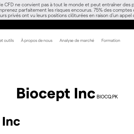
 de CFD ne convient pas à tout le monde et peut entraîner des p
mprenez parfaitement les risques encourus. 75% des comptes d’i
s privés ont vu leurs positions clôturées en raison d’un appel
t outils
À propos de nous
Analyse de marché
Formation
Biocept Inc
BIOCQ.PK
 Inc