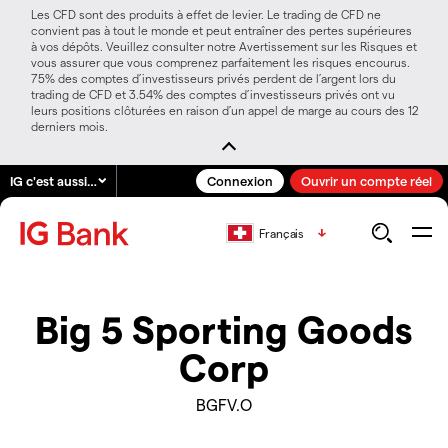
Les CFD sont des produits à effet de levier. Le trading de CFD ne
convient pas à tout le monde et peut entraîner des pertes supérieures
à vos dépôts. Veuillez consulter notre Avertissement sur les Risques et
vous assurer que vous comprenez parfaitement les risques encourus.
75% des comptes d’investisseurs privés perdent de l’argent lors du
trading de CFD et 3.54% des comptes d’investisseurs privés ont vu
leurs positions clôturées en raison d’un appel de marge au cours des 12
derniers mois.
IG c'est aussi…
Connexion
Ouvrir un compte réel
Français
Big 5 Sporting Goods
Corp
BGFV.O