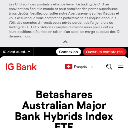
Les CFD sont des produits à effet de levier. Le trading de CFD ne
convient pas à tout le monde et peut entraîner des pertes supérieures
à vos dépôts. Veuillez consulter notre Avertissement sur les Risques et
vous assurer que vous comprenez parfaitement les risques encourus.
75% des comptes d’investisseurs privés perdent de l’argent lors du
trading de CFD et 3.54% des comptes d’investisseurs privés ont vu
leurs positions clôturées en raison d’un appel de marge au cours des 12
derniers mois.
IG c'est aussi…
Connexion
Ouvrir un compte réel
Français
Betashares
Australian Major
Bank Hybrids Index
ETF