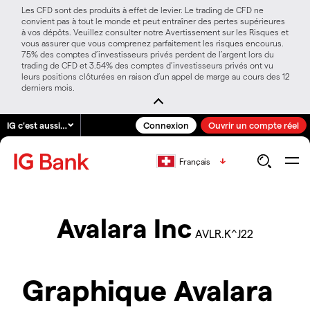
Les CFD sont des produits à effet de levier. Le trading de CFD ne
convient pas à tout le monde et peut entraîner des pertes supérieures
à vos dépôts. Veuillez consulter notre Avertissement sur les Risques et
vous assurer que vous comprenez parfaitement les risques encourus.
75% des comptes d’investisseurs privés perdent de l’argent lors du
trading de CFD et 3.54% des comptes d’investisseurs privés ont vu
leurs positions clôturées en raison d’un appel de marge au cours des 12
derniers mois.
IG c'est aussi…
Connexion
Ouvrir un compte réel
Français
Avalara Inc
AVLR.K^J22
Graphique Avalara