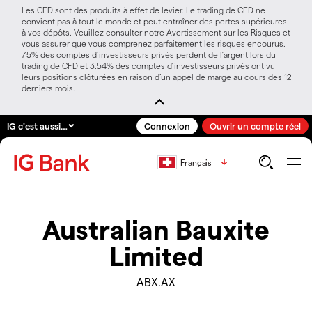
Les CFD sont des produits à effet de levier. Le trading de CFD ne
convient pas à tout le monde et peut entraîner des pertes supérieures
à vos dépôts. Veuillez consulter notre Avertissement sur les Risques et
vous assurer que vous comprenez parfaitement les risques encourus.
75% des comptes d’investisseurs privés perdent de l’argent lors du
trading de CFD et 3.54% des comptes d’investisseurs privés ont vu
leurs positions clôturées en raison d’un appel de marge au cours des 12
derniers mois.
IG c'est aussi…
Connexion
Ouvrir un compte réel
Français
Australian Bauxite
Limited
ABX.AX