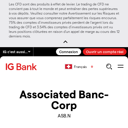
Les CFD sont des produits à effet de levier. Le trading de CFD ne
convient pas à tout le monde et peut entraîner des pertes supérieures
à vos dépôts. Veuillez consulter notre Avertissement sur les Risques et
vous assurer que vous comprenez parfaitement les risques encourus.
75% des comptes d’investisseurs privés perdent de l’argent lors du
trading de CFD et 3.54% des comptes d’investisseurs privés ont vu
leurs positions clôturées en raison d’un appel de marge au cours des 12
derniers mois.
IG c'est aussi…
Connexion
Ouvrir un compte réel
Français
Associated Banc-
Corp
ASB.N