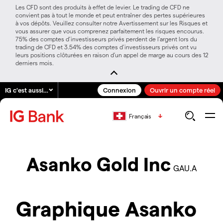
Les CFD sont des produits à effet de levier. Le trading de CFD ne
convient pas à tout le monde et peut entraîner des pertes supérieures
à vos dépôts. Veuillez consulter notre Avertissement sur les Risques et
vous assurer que vous comprenez parfaitement les risques encourus.
75% des comptes d’investisseurs privés perdent de l’argent lors du
trading de CFD et 3.54% des comptes d’investisseurs privés ont vu
leurs positions clôturées en raison d’un appel de marge au cours des 12
derniers mois.
IG c'est aussi…
Connexion
Ouvrir un compte réel
Français
Asanko Gold Inc
GAU.A
Graphique Asanko