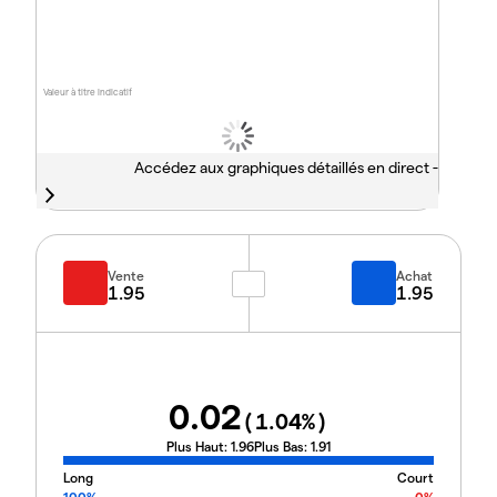
Valeur à titre indicatif
Accédez aux graphiques détaillés en direct -
Vente
Achat
1.95
1.95
0.02
(
1.04
%)
Plus Haut:
1.96
Plus Bas:
1.91
Long
Court