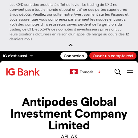
Les CFD sont des produits à effet de levier. Le trading de CFD ne
convient pas à tout le monde et peut entraîner des pertes supérieures
à vos dépôts. Veuillez consulter notre Avertissement sur les Risques et
vous assurer que vous comprenez parfaitement les risques encourus.
75% des comptes d’investisseurs privés perdent de l’argent lors du
trading de CFD et 3.54% des comptes d’investisseurs privés ont vu
leurs positions clôturées en raison d’un appel de marge au cours des 12
derniers mois.
IG c'est aussi…
Connexion
Ouvrir un compte réel
Français
Antipodes Global
Investment Company
Limited
APL.AX