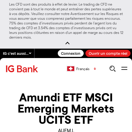
Les CFD sont des produits à effet de levier. Le trading de CFD ne
convient pas à tout le monde et peut entraîner des pertes supérieures
à vos dépôts. Veuillez consulter notre Avertissement sur les Risques et
vous assurer que vous comprenez parfaitement les risques encourus.
75% des comptes d’investisseurs privés perdent de l’argent lors du
trading de CFD et 3.54% des comptes d’investisseurs privés ont vu
leurs positions clôturées en raison d’un appel de marge au cours des 12
derniers mois.
IG c'est aussi…
Connexion
Ouvrir un compte réel
Français
Amundi ETF MSCI
Emerging Markets
UCITS ETF
AUEM.L