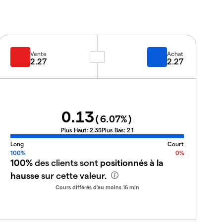
Vente
Achat
2.27
2.27
0.13
(
6.07
%)
Plus Haut:
2.35
Plus Bas:
2.1
Long
Court
100%
0%
100%
des clients sont
positionnés à la
hausse
sur cette valeur.
Cours différés d'au moins 15 min