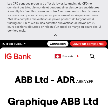
Les CFD sont des produits à effet de levier. Le trading de CFD ne
convient pas à tout le monde et peut entraîner des pertes supérieures
à vos dépôts. Veuillez consulter notre Avertissement sur les Risques et
vous assurer que vous comprenez parfaitement les risques encourus.
75% des comptes d’investisseurs privés perdent de l’argent lors du
trading de CFD et 3.54% des comptes d’investisseurs privés ont vu
leurs positions clôturées en raison d’un appel de marge au cours des 12
derniers mois.
IG c'est aussi…
Connexion
Ouvrir un compte réel
Français
ABB Ltd - ADR
ABBNY.PK
Graphique ABB Ltd