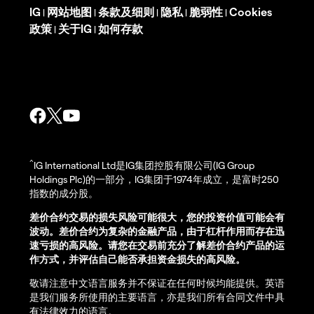
IG
网站地图
条款及细则
隐私
脆弱性
Cookies
|
|
|
|
|
政策
关于IG
如何存款
|
|
^
IG International Ltd是IG集团控股有限公司(IG Group
Holdings Plc)的一部分，IG集团于1974年成立，是富时250
指数的成分股。
差价合约交易的损失风险可能很大，您的投资价值可能会有
波动。差价合约为复杂的金融产品，由于杠杆作用而存在迅
速亏损的高风险。请您在交易前充分了解差价合约产品的运
作方式，并评估自己能否承担资金损失的高风险。
敬请注意中文语言服务并不保证在任何时候均能提供。英语
是我们服务所使用的主要语言，亦是我们所有合同文件中具
有法律效力的语言。