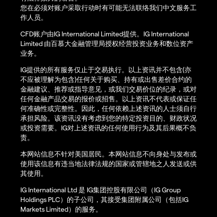
您在必须对账户采取行动时有可能无法联络我们中文服务工
作人员。
CFD账户由IG International Limited提供。IG International
Limited 由百慕大金融管理局授权经营投资业务和数位资产
业务。
IG提供的所有服务仅止于交易执行。以上资讯并不包含(亦
不应被理解为包含)任何关于购买、持有或出售差价合约的
金融建议、推荐或指导意见，或我们交易价位的纪录，或对
任何金融产品交易的报价或招售。以上资讯不代表或保证任
何准确性或完整性。因此，任何依赖上述资讯的人士须自行
承担风险。该资讯没有考虑到您的特定投资目的、财政状况
或投资需要。IG对上述资讯的任何使用行为及其后果概不负
责。
本网站信息不针对美国居民。本网站信息不向身处与发布或
使用该信息有违当地法律法规的国家或管辖地之人发送或供
其使用。
IG International Ltd 是 IG集团控股有限公司（IG Group
Holdings PLC）的子公司，其接受集团附属公司（包括IG
Markets Limited）的服务。