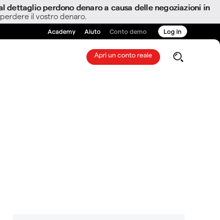
i al dettaglio perdono denaro a causa delle negoziazioni in
 perdere il vostro denaro.
Academy
Aiuto
Conto demo
Log in
Apri un conto reale