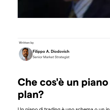
Written by
Filippo A. Diodovich
Senior Market Strategist
Che cos'è un piano 
plan?
Un piano di trading è uno schema o un insi