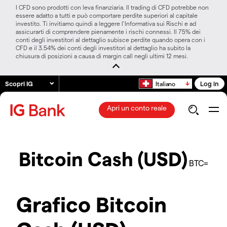
I CFD sono prodotti con leva finanziaria. Il trading di CFD potrebbe non
essere adatto a tutti e può comportare perdite superiori al capitale
investito. Ti invitiamo quindi a leggere l’Informativa sui Rischi e ad
assicurarti di comprendere pienamente i rischi connessi. Il 75% dei
conti degli investitori al dettaglio subisce perdite quando opera con i
CFD e il 3.54% dei conti degli investitori al dettaglio ha subito la
chiusura di posizioni a causa di margin call negli ultimi 12 mesi.
Scopri IG
Log in
Italiano
Apri un conto reale
Bitcoin Cash (USD)
BTC=
Grafico Bitcoin