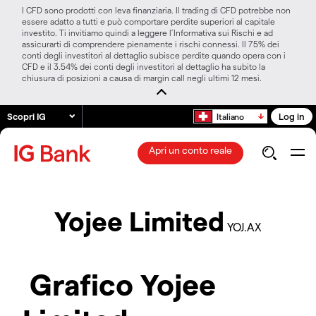
I CFD sono prodotti con leva finanziaria. Il trading di CFD potrebbe non
essere adatto a tutti e può comportare perdite superiori al capitale
investito. Ti invitiamo quindi a leggere l’Informativa sui Rischi e ad
assicurarti di comprendere pienamente i rischi connessi. Il 75% dei
conti degli investitori al dettaglio subisce perdite quando opera con i
CFD e il 3.54% dei conti degli investitori al dettaglio ha subito la
chiusura di posizioni a causa di margin call negli ultimi 12 mesi.
Scopri IG
Log in
Italiano
Apri un conto reale
Yojee Limited
YOJ.AX
Grafico Yojee