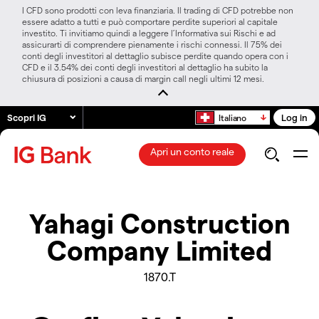
I CFD sono prodotti con leva finanziaria. Il trading di CFD potrebbe non
essere adatto a tutti e può comportare perdite superiori al capitale
investito. Ti invitiamo quindi a leggere l’Informativa sui Rischi e ad
assicurarti di comprendere pienamente i rischi connessi. Il 75% dei
conti degli investitori al dettaglio subisce perdite quando opera con i
CFD e il 3.54% dei conti degli investitori al dettaglio ha subito la
chiusura di posizioni a causa di margin call negli ultimi 12 mesi.
Scopri IG
Log in
Italiano
Apri un conto reale
Yahagi Construction
Company Limited
1870.T