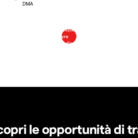
DMA
copri le opportunità di t