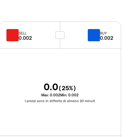
SELL
BUY
0.002
0.002
0.0
(
25
%)
Max:
0.002
Min:
0.002
I prezzi sono in differita di almeno 20 minuti