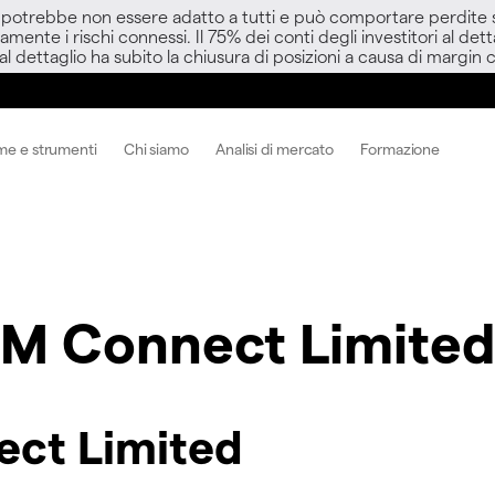
D potrebbe non essere adatto a tutti e può comportare perdite sup
amente i rischi connessi. Il 75% dei conti degli investitori al d
 al dettaglio ha subito la chiusura di posizioni a causa di margin ca
me e strumenti
Chi siamo
Analisi di mercato
Formazione
M Connect Limited
ect Limited