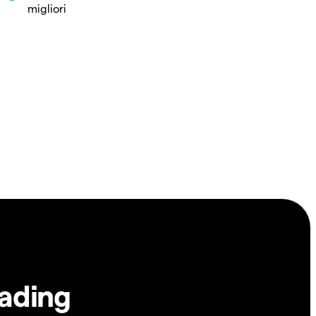
migliori
rading