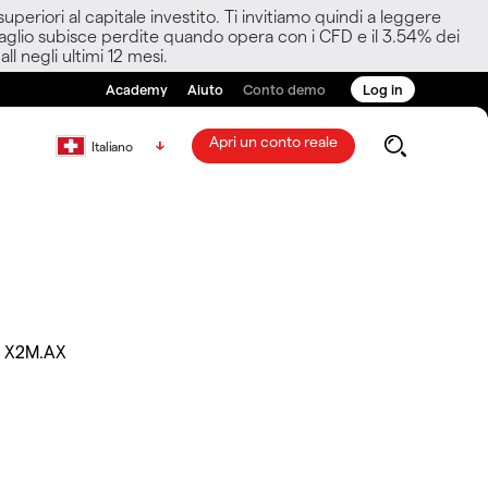
eriori al capitale investito. Ti invitiamo quindi a leggere
ettaglio subisce perdite quando opera con i CFD e il 3.54% dei
ll negli ultimi 12 mesi.
Academy
Aiuto
Conto demo
Log in
Apri un conto reale
Italiano
X2M.AX