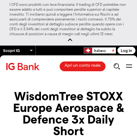
I CFD sono prodotti con leva finanziaria. Il trading di CFD potrebbe non
essere adatto a tutti e può comportare perdite superiori al capitale
investito. Ti invitiamo quindi a leggere l’Informativa sui Rischi e ad
assicurarti di comprendere pienamente i rischi connessi. Il 75% dei
conti degli investitori al dettaglio subisce perdite quando opera con i
CFD e il 3.54% dei conti degli investitori al dettaglio ha subito la
chiusura di posizioni a causa di margin call negli ultimi 12 mesi.
Scopri IG
Log in
Italiano
Apri un conto reale
WisdomTree STOXX
Europe Aerospace &
Defence 3x Daily
Short