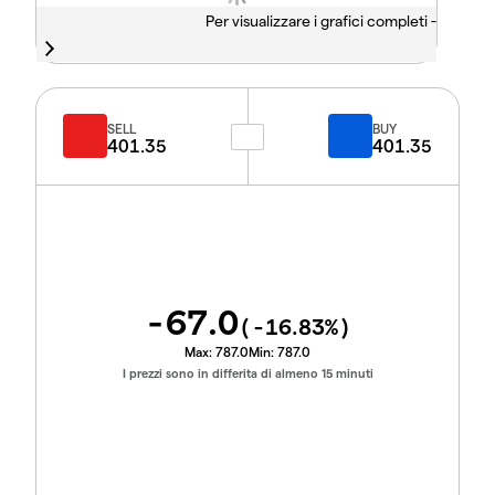
Per visualizzare i grafici completi -
SELL
BUY
401.35
401.35
-67.0
(
-16.83
%)
Max:
787.0
Min:
787.0
I prezzi sono in differita di almeno 15 minuti