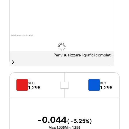
I dati sono indicativi
Per visualizzare i grafici completi -
SELL
BUY
1.295
1.295
-0.044
(
-3.25
%)
Max:
1.335
Min:
1.295