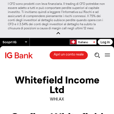
I CFD sono prodotti con leva finanziaria. Il trading di CFD potrebbe non
essere adatto a tutti e può comportare perdite superiori al capitale
investito. Ti invitiamo quindi a leggere l’Informativa sui Rischi e ad
assicurarti di comprendere pienamente i rischi connessi. Il 75% dei
conti degli investitori al dettaglio subisce perdite quando opera con i
CFD e il 3.54% dei conti degli investitori al dettaglio ha subito la
chiusura di posizioni a causa di margin call negli ultimi 12 mesi.
Scopri IG
Log in
Italiano
Apri un conto reale
Whitefield Income
Ltd
WHI.AX