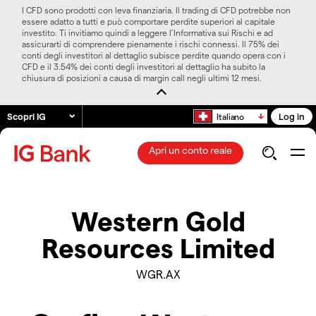
I CFD sono prodotti con leva finanziaria. Il trading di CFD potrebbe non
essere adatto a tutti e può comportare perdite superiori al capitale
investito. Ti invitiamo quindi a leggere l’Informativa sui Rischi e ad
assicurarti di comprendere pienamente i rischi connessi. Il 75% dei
conti degli investitori al dettaglio subisce perdite quando opera con i
CFD e il 3.54% dei conti degli investitori al dettaglio ha subito la
chiusura di posizioni a causa di margin call negli ultimi 12 mesi.
Scopri IG
Log in
Italiano
Apri un conto reale
Western Gold
Resources Limited
WGR.AX