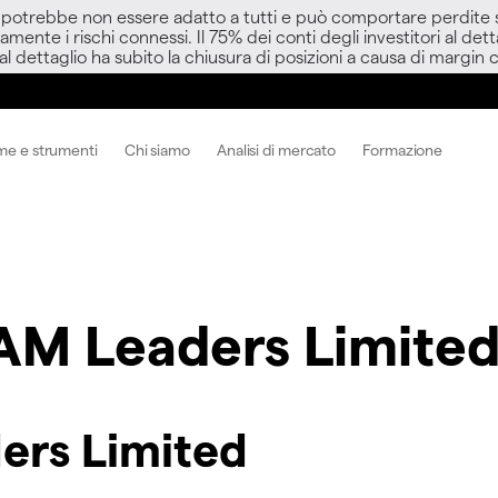
D potrebbe non essere adatto a tutti e può comportare perdite sup
amente i rischi connessi. Il 75% dei conti degli investitori al d
 al dettaglio ha subito la chiusura di posizioni a causa di margin ca
me e strumenti
Chi siamo
Analisi di mercato
Formazione
M Leaders Limite
ers Limited