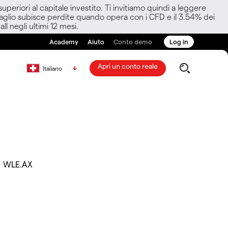
eriori al capitale investito. Ti invitiamo quindi a leggere
ettaglio subisce perdite quando opera con i CFD e il 3.54% dei
ll negli ultimi 12 mesi.
Academy
Aiuto
Conto demo
Log in
Apri un conto reale
Italiano
d
WLE.AX