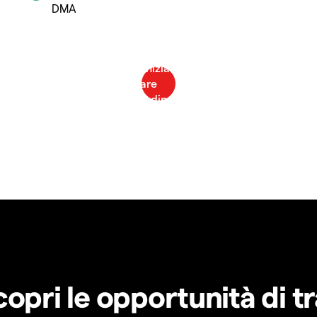
DMA
copri le opportunità di t