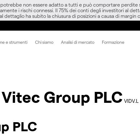
D potrebbe non essere adatto a tutti e può comportare perdite sup
amente i rischi connessi. Il 75% dei conti degli investitori al d
 al dettaglio ha subito la chiusura di posizioni a causa di margin ca
me e strumenti
Chi siamo
Analisi di mercato
Formazione
Vitec Group PLC
VIDV.L
up PLC