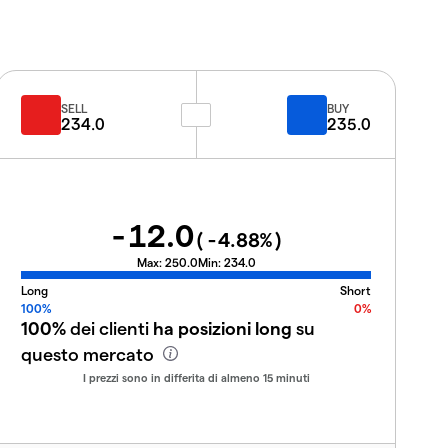
SELL
BUY
234.0
235.0
-12.0
(
-4.88
%)
Max:
250.0
Min:
234.0
Long
Short
100%
0%
100%
dei clienti
ha posizioni long
su
questo mercato
I prezzi sono in differita di almeno 15 minuti