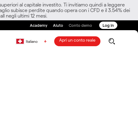
eriori al capitale investito. Ti invitiamo quindi a leggere
ettaglio subisce perdite quando opera con i CFD e il 3.54% dei
ll negli ultimi 12 mesi.
Academy
Aiuto
Conto demo
Log in
Apri un conto reale
Italiano