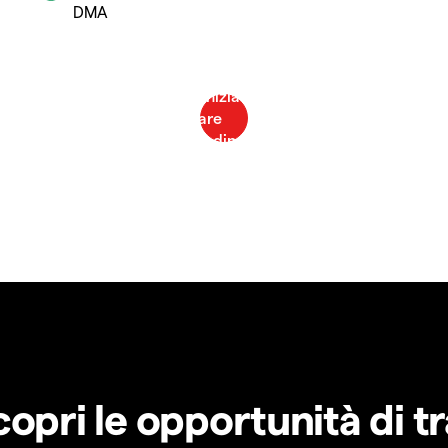
DMA
copri le opportunità di t