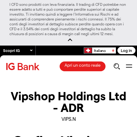
I CFD sono prodotti con leva finanziaria. Il trading di CFD potrebbe non
essere adatto a tutti e può comportare perdite superiori al capitale
investito. Ti invitiamo quindi a leggere l’Informativa sui Rischi e ad
assicurarti di comprendere pienamente i rischi connessi. Il 75% dei
conti degli investitori al dettaglio subisce perdite quando opera con i
CFD e il 3.54% dei conti degli investitori al dettaglio ha subito la
chiusura di posizioni a causa di margin call negli ultimi 12 mesi.
Scopri IG
Log in
Italiano
Apri un conto reale
Vipshop Holdings Ltd
- ADR
VIPS.N