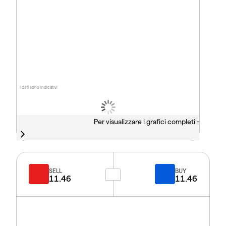
I dati sono indicativi
Per visualizzare i grafici completi -
SELL
BUY
11.46
11.46