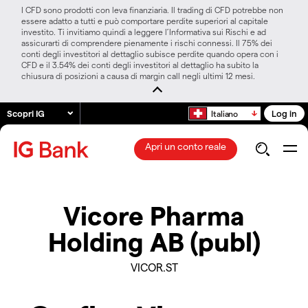
I CFD sono prodotti con leva finanziaria. Il trading di CFD potrebbe non
essere adatto a tutti e può comportare perdite superiori al capitale
investito. Ti invitiamo quindi a leggere l’Informativa sui Rischi e ad
assicurarti di comprendere pienamente i rischi connessi. Il 75% dei
conti degli investitori al dettaglio subisce perdite quando opera con i
CFD e il 3.54% dei conti degli investitori al dettaglio ha subito la
chiusura di posizioni a causa di margin call negli ultimi 12 mesi.
Scopri IG
Log in
Italiano
Apri un conto reale
Vicore Pharma
Holding AB (publ)
VICOR.ST