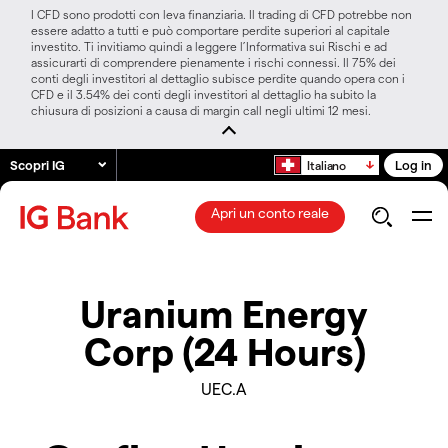
I CFD sono prodotti con leva finanziaria. Il trading di CFD potrebbe non
essere adatto a tutti e può comportare perdite superiori al capitale
investito. Ti invitiamo quindi a leggere l’Informativa sui Rischi e ad
assicurarti di comprendere pienamente i rischi connessi. Il 75% dei
conti degli investitori al dettaglio subisce perdite quando opera con i
CFD e il 3.54% dei conti degli investitori al dettaglio ha subito la
chiusura di posizioni a causa di margin call negli ultimi 12 mesi.
Scopri IG
Log in
Italiano
Apri un conto reale
Uranium Energy
Corp (24 Hours)
UEC.A