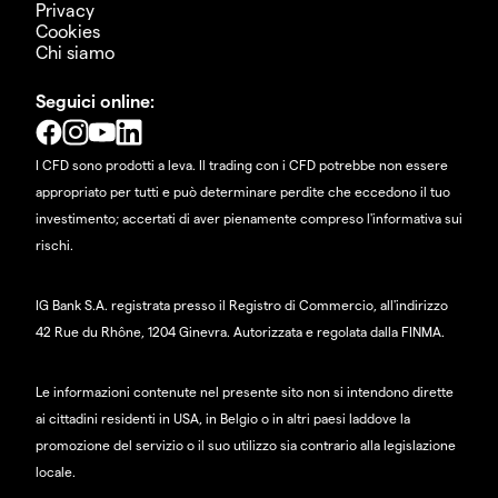
Privacy
Cookies
Chi siamo
Seguici online:
I CFD sono prodotti a leva. Il trading con i CFD potrebbe non essere
appropriato per tutti e può determinare perdite che eccedono il tuo
investimento; accertati di aver pienamente compreso l'informativa sui
rischi.
IG Bank S.A. registrata presso il Registro di Commercio, all'indirizzo
42 Rue du Rhône, 1204 Ginevra. Autorizzata e regolata dalla FINMA.
Le informazioni contenute nel presente sito non si intendono dirette
ai cittadini residenti in USA, in Belgio o in altri paesi laddove la
promozione del servizio o il suo utilizzo sia contrario alla legislazione
locale.