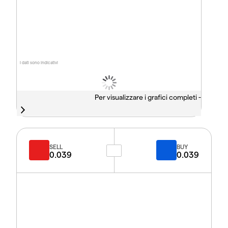
I dati sono indicativi
Per visualizzare i grafici completi -
SELL
BUY
0.039
0.039