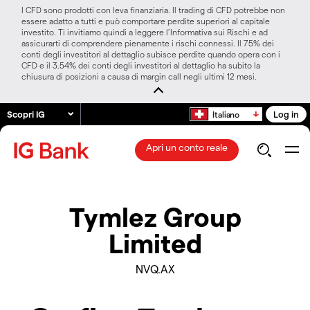
I CFD sono prodotti con leva finanziaria. Il trading di CFD potrebbe non
essere adatto a tutti e può comportare perdite superiori al capitale
investito. Ti invitiamo quindi a leggere l’Informativa sui Rischi e ad
assicurarti di comprendere pienamente i rischi connessi. Il 75% dei
conti degli investitori al dettaglio subisce perdite quando opera con i
CFD e il 3.54% dei conti degli investitori al dettaglio ha subito la
chiusura di posizioni a causa di margin call negli ultimi 12 mesi.
Scopri IG
Log in
Italiano
Apri un conto reale
Tymlez Group
Limited
NVQ.AX