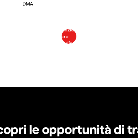
DMA
copri le opportunità di t