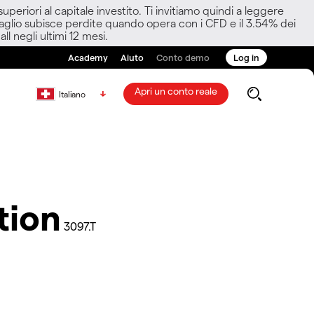
eriori al capitale investito. Ti invitiamo quindi a leggere
ettaglio subisce perdite quando opera con i CFD e il 3.54% dei
ll negli ultimi 12 mesi.
Academy
Aiuto
Conto demo
Log in
Apri un conto reale
Italiano
tion
3097.T