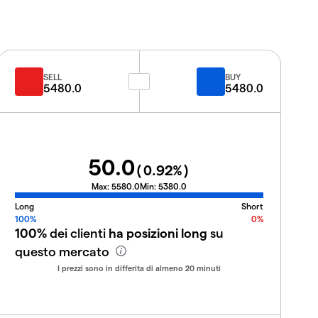
SELL
BUY
5480.0
5480.0
50.0
(
0.92
%)
Max:
5580.0
Min:
5380.0
Long
Short
100%
0%
100%
dei clienti
ha posizioni long
su
questo mercato
I prezzi sono in differita di almeno 20 minuti