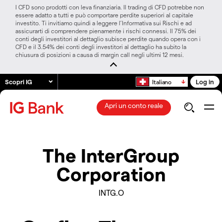
I CFD sono prodotti con leva finanziaria. Il trading di CFD potrebbe non
essere adatto a tutti e può comportare perdite superiori al capitale
investito. Ti invitiamo quindi a leggere l’Informativa sui Rischi e ad
assicurarti di comprendere pienamente i rischi connessi. Il 75% dei
conti degli investitori al dettaglio subisce perdite quando opera con i
CFD e il 3.54% dei conti degli investitori al dettaglio ha subito la
chiusura di posizioni a causa di margin call negli ultimi 12 mesi.
Scopri IG
Log in
Italiano
Apri un conto reale
The InterGroup
Corporation
INTG.O