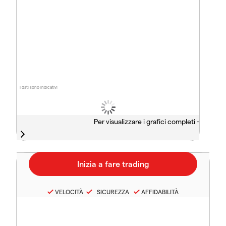
I dati sono indicativi
Per visualizzare i grafici completi -
VELOCITÀ
SICUREZZA
AFFIDABILITÀ