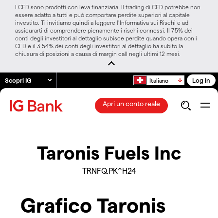
I CFD sono prodotti con leva finanziaria. Il trading di CFD potrebbe non
essere adatto a tutti e può comportare perdite superiori al capitale
investito. Ti invitiamo quindi a leggere l’Informativa sui Rischi e ad
assicurarti di comprendere pienamente i rischi connessi. Il 75% dei
conti degli investitori al dettaglio subisce perdite quando opera con i
CFD e il 3.54% dei conti degli investitori al dettaglio ha subito la
chiusura di posizioni a causa di margin call negli ultimi 12 mesi.
Scopri IG
Log in
Italiano
Apri un conto reale
Taronis Fuels Inc
TRNFQ.PK^H24
Grafico Taronis