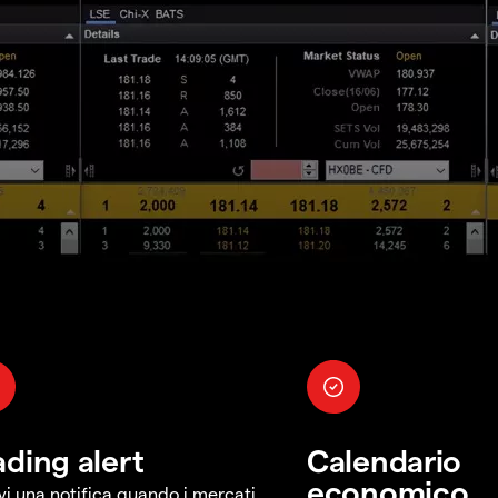
ading alert
Calendario
economico
vi una notifica quando i mercati