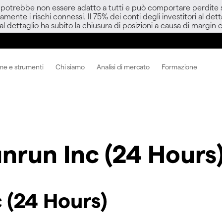
D potrebbe non essere adatto a tutti e può comportare perdite sup
amente i rischi connessi. Il 75% dei conti degli investitori al d
 al dettaglio ha subito la chiusura di posizioni a causa di margin ca
me e strumenti
Chi siamo
Analisi di mercato
Formazione
nrun Inc (24 Hours
 (24 Hours)