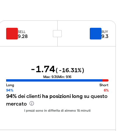
SELL
BUY
9.28
9.3
-1.74
(
-16.31
%)
Max:
9.35
Min:
9.16
Long
Short
94%
6%
94%
dei clienti
ha posizioni long
su questo
mercato
I prezzi sono in differita di almeno 15 minuti