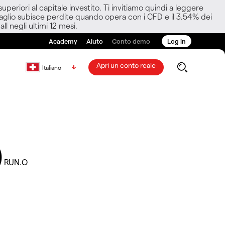
eriori al capitale investito. Ti invitiamo quindi a leggere
ettaglio subisce perdite quando opera con i CFD e il 3.54% dei
ll negli ultimi 12 mesi.
Academy
Aiuto
Conto demo
Log in
Apri un conto reale
Italiano
)
RUN.O