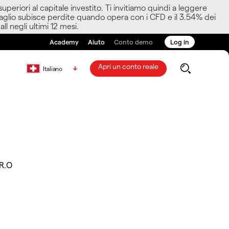
eriori al capitale investito. Ti invitiamo quindi a leggere
ettaglio subisce perdite quando opera con i CFD e il 3.54% dei
ll negli ultimi 12 mesi.
Academy
Aiuto
Conto demo
Log in
Apri un conto reale
Italiano
R.O