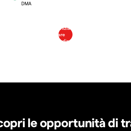
DMA
copri le opportunità di t