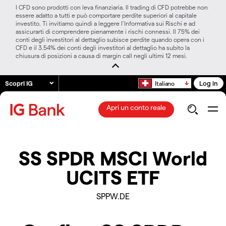
I CFD sono prodotti con leva finanziaria. Il trading di CFD potrebbe non
essere adatto a tutti e può comportare perdite superiori al capitale
investito. Ti invitiamo quindi a leggere l’Informativa sui Rischi e ad
assicurarti di comprendere pienamente i rischi connessi. Il 75% dei
conti degli investitori al dettaglio subisce perdite quando opera con i
CFD e il 3.54% dei conti degli investitori al dettaglio ha subito la
chiusura di posizioni a causa di margin call negli ultimi 12 mesi.
Scopri IG
Log in
Italiano
Apri un conto reale
SS SPDR MSCI World
UCITS ETF
SPPW.DE