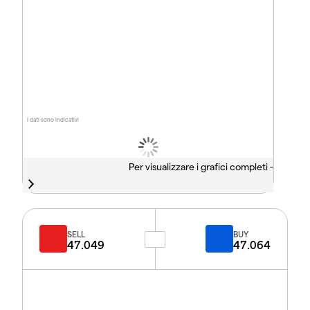
I dati sono indicativi
Per visualizzare i grafici completi -
SELL
BUY
47.049
47.064