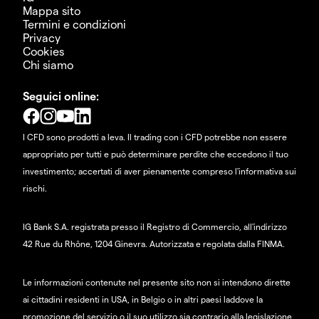
Mappa sito
Termini e condizioni
Privacy
Cookies
Chi siamo
Seguici online:
I CFD sono prodotti a leva. Il trading con i CFD potrebbe non essere
appropriato per tutti e può determinare perdite che eccedono il tuo
investimento; accertati di aver pienamente compreso l'informativa sui
rischi.
IG Bank S.A. registrata presso il Registro di Commercio, all'indirizzo
42 Rue du Rhône, 1204 Ginevra. Autorizzata e regolata dalla FINMA.
Le informazioni contenute nel presente sito non si intendono dirette
ai cittadini residenti in USA, in Belgio o in altri paesi laddove la
promozione del servizio o il suo utilizzo sia contrario alla legislazione