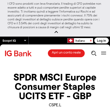
I CFD sono prodotti con leva finanziaria. Il trading di CFD potrebbe non
essere adatto a tutti e può comportare perdite superiori al capitale
investito. Ti invitiamo quindi a leggere l’Informativa sui Rischi e ad
assicurarti di comprendere pienamente i rischi connessi. Il 75% dei
conti degli investitori al dettaglio subisce perdite quando opera con i
CFD e il 3.54% dei conti degli investitori al dettaglio ha subito la
chiusura di posizioni a causa di margin call negli ultimi 12 mesi.
Scopri IG
Log in
Italiano
Apri un conto reale
SPDR MSCI Europe
Consumer Staples
UCITS ETF - GBP
CSPE.L