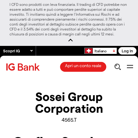
I CFD sono prodotti con leva finanziaria. Il trading di CFD potrebbe non
essere adatto a tutti e può comportare perdite superiori al capitale
investito. Ti invitiamo quindi a leggere l’Informativa sui Rischi e ad
assicurarti di comprendere pienamente i rischi connessi. Il 75% dei
conti degli investitori al dettaglio subisce perdite quando opera con i
CFD e il 3.54% dei conti degli investitori al dettaglio ha subito la
chiusura di posizioni a causa di margin call negli ultimi 12 mesi.
Scopri IG
Log in
Italiano
Apri un conto reale
Sosei Group
Corporation
4565.T