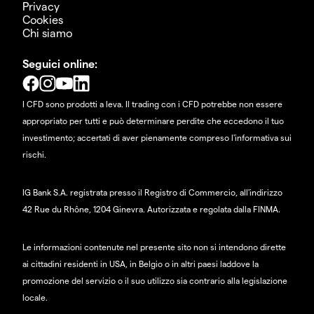
Privacy
Cookies
Chi siamo
Seguici online:
I CFD sono prodotti a leva. Il trading con i CFD potrebbe non essere
appropriato per tutti e può determinare perdite che eccedono il tuo
investimento; accertati di aver pienamente compreso l'informativa sui
rischi.
IG Bank S.A. registrata presso il Registro di Commercio, all'indirizzo
42 Rue du Rhône, 1204 Ginevra. Autorizzata e regolata dalla FINMA.
Le informazioni contenute nel presente sito non si intendono dirette
ai cittadini residenti in USA, in Belgio o in altri paesi laddove la
promozione del servizio o il suo utilizzo sia contrario alla legislazione
locale.