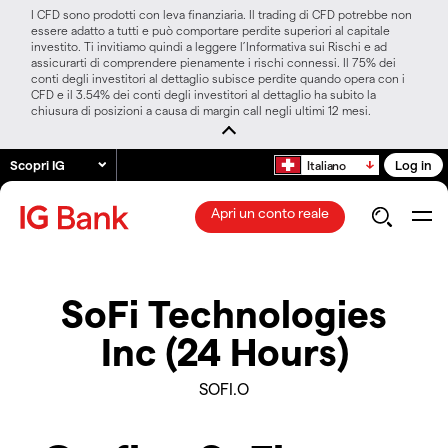
I CFD sono prodotti con leva finanziaria. Il trading di CFD potrebbe non
essere adatto a tutti e può comportare perdite superiori al capitale
investito. Ti invitiamo quindi a leggere l’Informativa sui Rischi e ad
assicurarti di comprendere pienamente i rischi connessi. Il 75% dei
conti degli investitori al dettaglio subisce perdite quando opera con i
CFD e il 3.54% dei conti degli investitori al dettaglio ha subito la
chiusura di posizioni a causa di margin call negli ultimi 12 mesi.
Scopri IG
Log in
Italiano
Apri un conto reale
SoFi Technologies
Inc (24 Hours)
SOFI.O