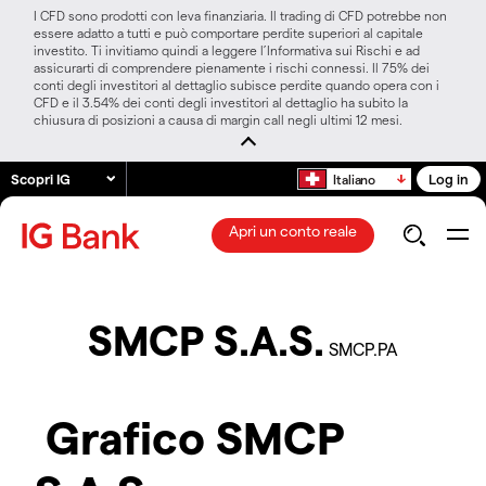
I CFD sono prodotti con leva finanziaria. Il trading di CFD potrebbe non
essere adatto a tutti e può comportare perdite superiori al capitale
investito. Ti invitiamo quindi a leggere l’Informativa sui Rischi e ad
assicurarti di comprendere pienamente i rischi connessi. Il 75% dei
conti degli investitori al dettaglio subisce perdite quando opera con i
CFD e il 3.54% dei conti degli investitori al dettaglio ha subito la
chiusura di posizioni a causa di margin call negli ultimi 12 mesi.
Scopri IG
Log in
Italiano
Apri un conto reale
SMCP S.A.S.
SMCP.PA
Grafico SMCP