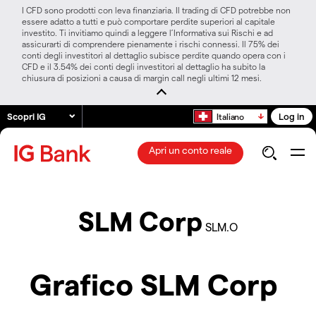
I CFD sono prodotti con leva finanziaria. Il trading di CFD potrebbe non
essere adatto a tutti e può comportare perdite superiori al capitale
investito. Ti invitiamo quindi a leggere l’Informativa sui Rischi e ad
assicurarti di comprendere pienamente i rischi connessi. Il 75% dei
conti degli investitori al dettaglio subisce perdite quando opera con i
CFD e il 3.54% dei conti degli investitori al dettaglio ha subito la
chiusura di posizioni a causa di margin call negli ultimi 12 mesi.
Scopri IG
Log in
Italiano
Apri un conto reale
SLM Corp
SLM.O
Grafico SLM Corp