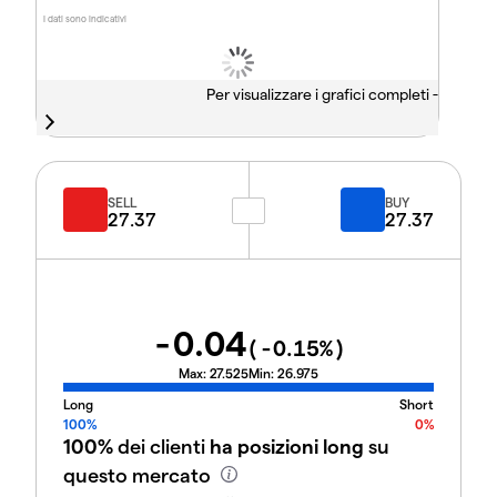
I dati sono indicativi
Per visualizzare i grafici completi -
SELL
BUY
27.37
27.37
-0.04
(
-0.15
%)
Max:
27.525
Min:
26.975
Long
Short
100%
0%
100%
dei clienti
ha posizioni long
su
questo mercato