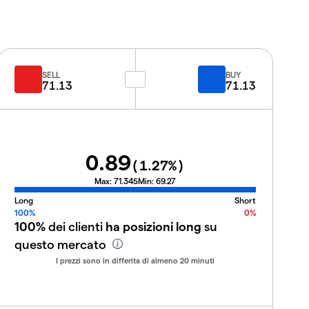
SELL
BUY
71.13
71.13
0.89
(
1.27
%)
Max:
71.345
Min:
69.27
Long
Short
100%
0%
100%
dei clienti
ha posizioni long
su
questo mercato
I prezzi sono in differita di almeno 20 minuti