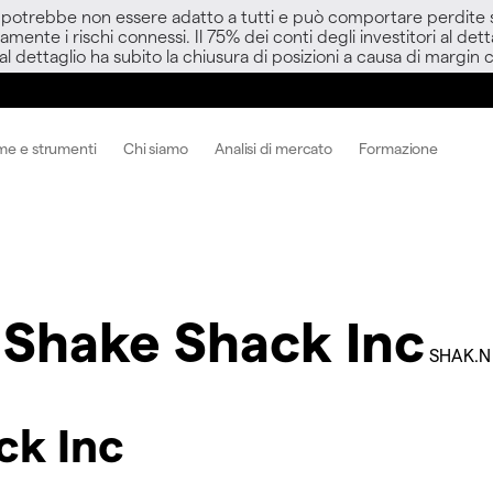
D potrebbe non essere adatto a tutti e può comportare perdite sup
amente i rischi connessi. Il 75% dei conti degli investitori al d
 al dettaglio ha subito la chiusura di posizioni a causa di margin ca
me e strumenti
Chi siamo
Analisi di mercato
Formazione
Shake Shack Inc
SHAK.N
ck Inc