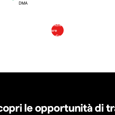
DMA
copri le opportunità di t