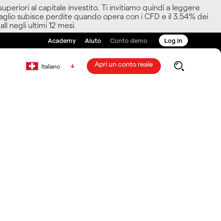
eriori al capitale investito. Ti invitiamo quindi a leggere
ettaglio subisce perdite quando opera con i CFD e il 3.54% dei
ll negli ultimi 12 mesi.
Academy
Aiuto
Conto demo
Log in
Apri un conto reale
Italiano