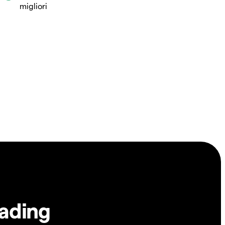
migliori
rading