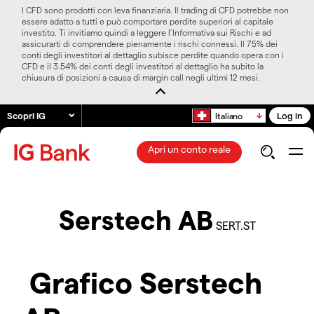
I CFD sono prodotti con leva finanziaria. Il trading di CFD potrebbe non
essere adatto a tutti e può comportare perdite superiori al capitale
investito. Ti invitiamo quindi a leggere l’Informativa sui Rischi e ad
assicurarti di comprendere pienamente i rischi connessi. Il 75% dei
conti degli investitori al dettaglio subisce perdite quando opera con i
CFD e il 3.54% dei conti degli investitori al dettaglio ha subito la
chiusura di posizioni a causa di margin call negli ultimi 12 mesi.
Scopri IG
Log in
Italiano
Apri un conto reale
Serstech AB
SERT.ST
Grafico Serstech