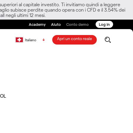
eriori al capitale investito. Ti invitiamo quindi a leggere
ettaglio subisce perdite quando opera con i CFD e il 3.54% dei
ll negli ultimi 12 mesi.
Academy
Aiuto
Conto demo
Log in
Apri un conto reale
Italiano
.OL