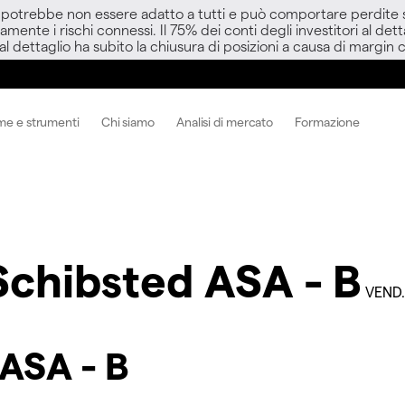
D potrebbe non essere adatto a tutti e può comportare perdite sup
amente i rischi connessi. Il 75% dei conti degli investitori al d
 al dettaglio ha subito la chiusura di posizioni a causa di margin ca
me e strumenti
Chi siamo
Analisi di mercato
Formazione
Schibsted ASA - B
VEND
 ASA - B