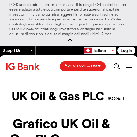
I CFD sono prodotti con leva finanziaria. Il trading di CFD potrebbe non
essere adatto a tutti e può comportare perdite superiori al capitale
investito. Ti invitiamo quindi a leggere l’Informativa sui Rischi e ad
assicurarti di comprendere pienamente i rischi connessi. Il 75% dei
conti degli investitori al dettaglio subisce perdite quando opera con i
CFD e il 3.54% dei conti degli investitori al dettaglio ha subito la
chiusura di posizioni a causa di margin call negli ultimi 12 mesi.
Scopri IG
Log in
Italiano
Apri un conto reale
UK Oil & Gas PLC
UKOGa.L
Grafico UK Oil &