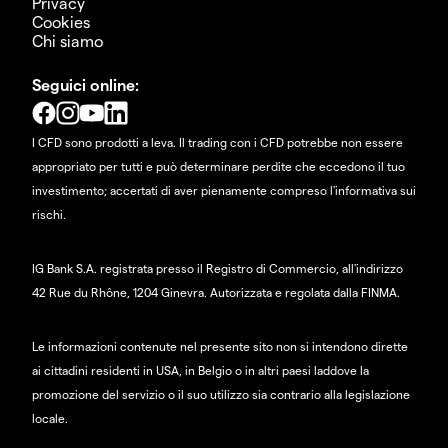
Privacy
Cookies
Chi siamo
Seguici online:
I CFD sono prodotti a leva. Il trading con i CFD potrebbe non essere
appropriato per tutti e può determinare perdite che eccedono il tuo
investimento; accertati di aver pienamente compreso l'informativa sui
rischi.
IG Bank S.A. registrata presso il Registro di Commercio, all'indirizzo
42 Rue du Rhône, 1204 Ginevra. Autorizzata e regolata dalla FINMA.
Le informazioni contenute nel presente sito non si intendono dirette
ai cittadini residenti in USA, in Belgio o in altri paesi laddove la
promozione del servizio o il suo utilizzo sia contrario alla legislazione
locale.