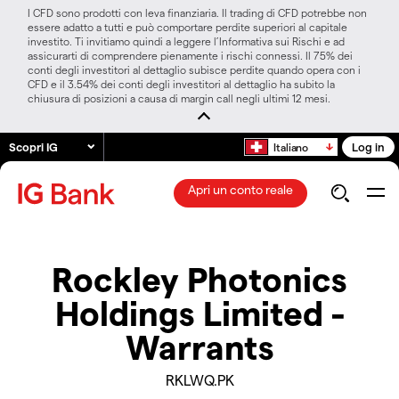
I CFD sono prodotti con leva finanziaria. Il trading di CFD potrebbe non
essere adatto a tutti e può comportare perdite superiori al capitale
investito. Ti invitiamo quindi a leggere l’Informativa sui Rischi e ad
assicurarti di comprendere pienamente i rischi connessi. Il 75% dei
conti degli investitori al dettaglio subisce perdite quando opera con i
CFD e il 3.54% dei conti degli investitori al dettaglio ha subito la
chiusura di posizioni a causa di margin call negli ultimi 12 mesi.
Scopri IG
Log in
Italiano
Apri un conto reale
Rockley Photonics
Holdings Limited -
Warrants
RKLWQ.PK