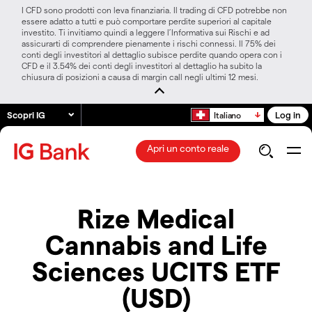
I CFD sono prodotti con leva finanziaria. Il trading di CFD potrebbe non
essere adatto a tutti e può comportare perdite superiori al capitale
investito. Ti invitiamo quindi a leggere l’Informativa sui Rischi e ad
assicurarti di comprendere pienamente i rischi connessi. Il 75% dei
conti degli investitori al dettaglio subisce perdite quando opera con i
CFD e il 3.54% dei conti degli investitori al dettaglio ha subito la
chiusura di posizioni a causa di margin call negli ultimi 12 mesi.
Scopri IG
Log in
Italiano
Apri un conto reale
Rize Medical
Cannabis and Life
Sciences UCITS ETF
(USD)