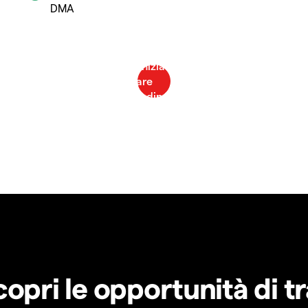
DMA
copri le opportunità di t