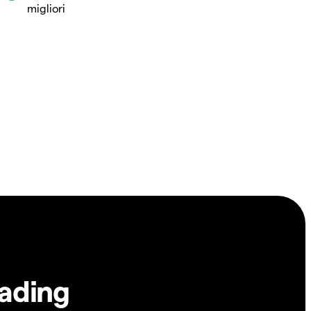
migliori
rading