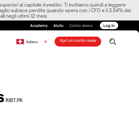
eriori al capitale investito. Ti invitiamo quindi a leggere
ettaglio subisce perdite quando opera con i CFD e il 3.54% dei
ll negli ultimi 12 mesi.
Academy
Aiuto
Conto demo
Log in
Apri un conto reale
Italiano
s
RIBT.PK