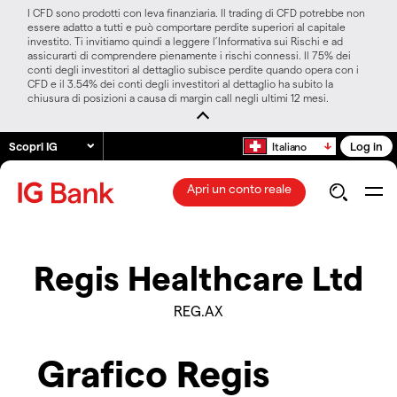
I CFD sono prodotti con leva finanziaria. Il trading di CFD potrebbe non
essere adatto a tutti e può comportare perdite superiori al capitale
investito. Ti invitiamo quindi a leggere l’Informativa sui Rischi e ad
assicurarti di comprendere pienamente i rischi connessi. Il 75% dei
conti degli investitori al dettaglio subisce perdite quando opera con i
CFD e il 3.54% dei conti degli investitori al dettaglio ha subito la
chiusura di posizioni a causa di margin call negli ultimi 12 mesi.
Scopri IG
Log in
Italiano
Apri un conto reale
Regis Healthcare Ltd
REG.AX
Grafico Regis