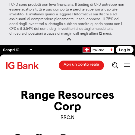
I CFD sono prodotti con leva finanziaria. Il trading di CFD potrebbe non
essere adatto a tutti e può comportare perdite superiori al capitale
investito. Ti invitiamo quindi a leggere l’Informativa sui Rischi e ad
assicurarti di comprendere pienamente i rischi connessi. Il 75% dei
conti degli investitori al dettaglio subisce perdite quando opera con i
CFD e il 3.54% dei conti degli investitori al dettaglio ha subito la
chiusura di posizioni a causa di margin call negli ultimi 12 mesi.
Scopri IG
Log in
Italiano
Apri un conto reale
Range Resources
Corp
RRC.N