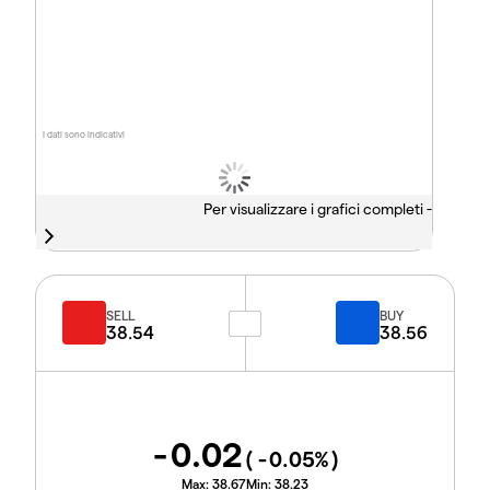
I dati sono indicativi
Per visualizzare i grafici completi -
SELL
BUY
38.54
38.56
-0.02
(
-0.05
%)
Max:
38.67
Min:
38.23