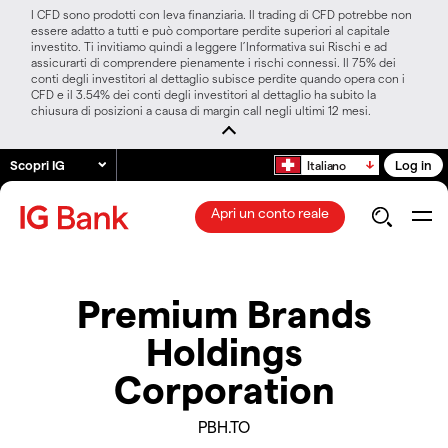
I CFD sono prodotti con leva finanziaria. Il trading di CFD potrebbe non
essere adatto a tutti e può comportare perdite superiori al capitale
investito. Ti invitiamo quindi a leggere l’Informativa sui Rischi e ad
assicurarti di comprendere pienamente i rischi connessi. Il 75% dei
conti degli investitori al dettaglio subisce perdite quando opera con i
CFD e il 3.54% dei conti degli investitori al dettaglio ha subito la
chiusura di posizioni a causa di margin call negli ultimi 12 mesi.
Scopri IG
Log in
Italiano
Apri un conto reale
Premium Brands
Holdings
Corporation
PBH.TO