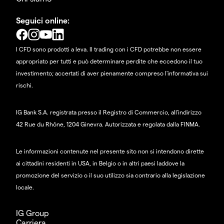
Seguici online:
I CFD sono prodotti a leva. Il trading con i CFD potrebbe non essere
appropriato per tutti e può determinare perdite che eccedono il tuo
investimento; accertati di aver pienamente compreso l'informativa sui
rischi.
IG Bank S.A. registrata presso il Registro di Commercio, all'indirizzo
42 Rue du Rhône, 1204 Ginevra. Autorizzata e regolata dalla FINMA.
Le informazioni contenute nel presente sito non si intendono dirette
ai cittadini residenti in USA, in Belgio o in altri paesi laddove la
promozione del servizio o il suo utilizzo sia contrario alla legislazione
locale.
IG Group
Carriera