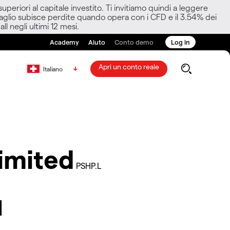
eriori al capitale investito. Ti invitiamo quindi a leggere
ettaglio subisce perdite quando opera con i CFD e il 3.54% dei
ll negli ultimi 12 mesi.
Academy
Aiuto
Conto demo
Log in
Apri un conto reale
Italiano
imited
PSHP.L
d