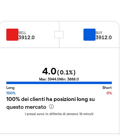
SELL
BUY
3912.0
3912.0
4.0
(
0.1
%)
Max:
3944.0
Min:
3888.0
Long
Short
100%
0%
100%
dei clienti
ha posizioni long
su
questo mercato
I prezzi sono in differita di almeno 15 minuti