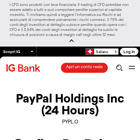
I CFD sono prodotti con leva finanziaria. Il trading di CFD potrebbe non
essere adatto a tutti e può comportare perdite superiori al capitale
investito. Ti invitiamo quindi a leggere l’Informativa sui Rischi e ad
assicurarti di comprendere pienamente i rischi connessi. Il 75% dei
conti degli investitori al dettaglio subisce perdite quando opera con i
CFD e il 3.54% dei conti degli investitori al dettaglio ha subito la
chiusura di posizioni a causa di margin call negli ultimi 12 mesi.
Scopri IG
Log in
Italiano
Apri un conto reale
PayPal Holdings Inc
(24 Hours)
PYPL.O