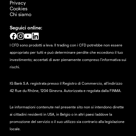
Privacy
Cookies
Chi siamo
Seguici online:
I CFD sono prodotti a leva. Il trading con i CFD potrebbe non essere
appropriato per tutti e può determinare perdite che eccedono il tuo
investimento; accertati di aver pienamente compreso l'informativa sui
rischi.
IG Bank S.A. registrata presso il Registro di Commercio, all'indirizzo
42 Rue du Rhône, 1204 Ginevra. Autorizzata e regolata dalla FINMA.
Le informazioni contenute nel presente sito non si intendono dirette
ai cittadini residenti in USA, in Belgio o in altri paesi laddove la
promozione del servizio o il suo utilizzo sia contrario alla legislazione
locale.