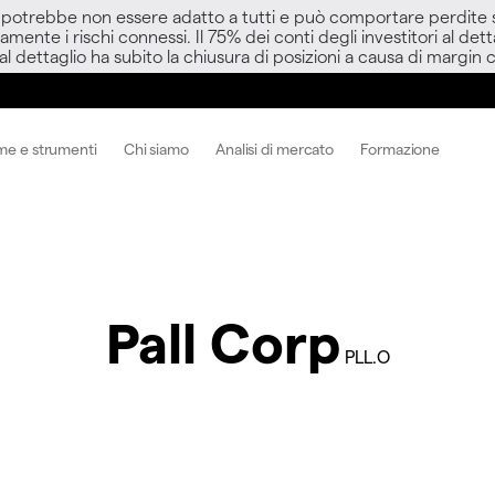
D potrebbe non essere adatto a tutti e può comportare perdite sup
amente i rischi connessi. Il 75% dei conti degli investitori al d
 al dettaglio ha subito la chiusura di posizioni a causa di margin ca
me e strumenti
Chi siamo
Analisi di mercato
Formazione
Pall Corp
PLL.O