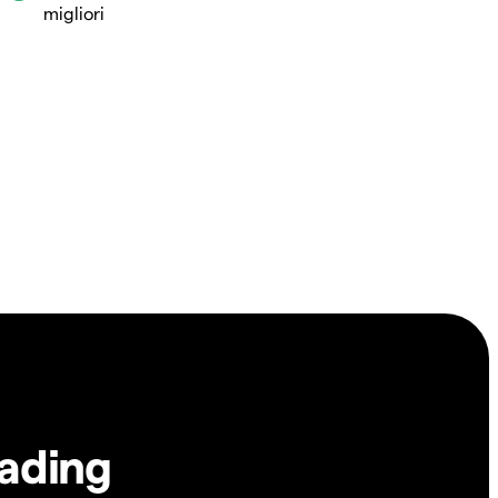
migliori
rading