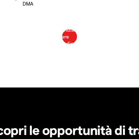
DMA
copri le opportunità di t