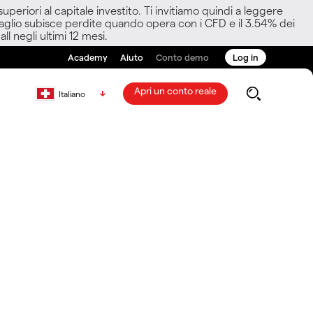
eriori al capitale investito. Ti invitiamo quindi a leggere
ettaglio subisce perdite quando opera con i CFD e il 3.54% dei
ll negli ultimi 12 mesi.
Academy
Aiuto
Conto demo
Log in
Apri un conto reale
Italiano